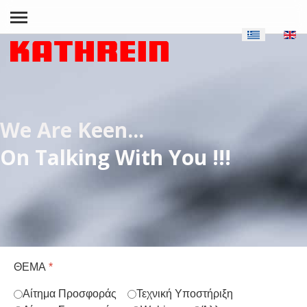
We Are Keen...
On Talking With You !!!
ΘΕΜΑ
*
Αίτημα Προσφοράς
Τεχνική Υποστήριξη