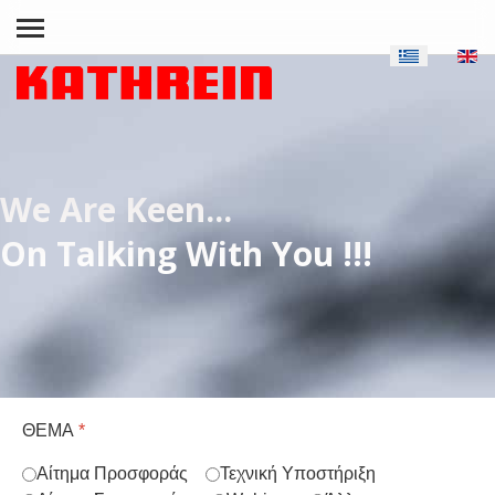
We Are Keen...
On Talking With You !!!
ΘΕΜΑ
*
Αίτημα Προσφοράς
Τεχνική Υποστήριξη